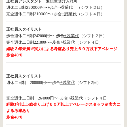
正社員アシスタント
：通信生受け入れ可
週休二日制230000円〜
歩合
+残業代
（シフト２日）
+
完全週休二日制210000〜
歩合
+残業代
（シフト４日）
+
正社員スタイリスト
：
歩合
+残業代
歩合週休二日制
242000円〜+
（シフト２日）
歩合
+残業代
完全週休二日制221800〜
+
（シフト４日）
経験３年未満※実力による考慮あり売上６０万以下アベレージ
歩合40％
正社員スタイリスト
：
+残業代
週休二日制：288000円〜+歩合
（シフト2日）
+残業代
完全週休二日制：264000円〜+歩合
（シフト４日）
経験3年以上/総売り上げ６０万以上アベレージスタッフ※実力に
よる考慮あり
歩合40％