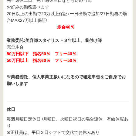
完全週休二日、完全週休三日なども対応可能
お好みの勤務選べます
20日以上の出勤で20万以上保証+一日出勤で追加/27日勤務の場
合MAX27万以上保証!
歩合40％
業務委託:美容師スタイリスト３年以上、着付け師
完全歩合
50万円以下 指名50％ フリー40％
50万円以上 指名60％ フリー50％
※業務委託、個人事業主扱いになるので確定申告をご自身でお
願いします
休日
毎週月曜日定休日 /月曜日、火曜日祝日の場合連休 有給休暇あ
り
※正社員は、平日２日シフトで交代でお休みあり