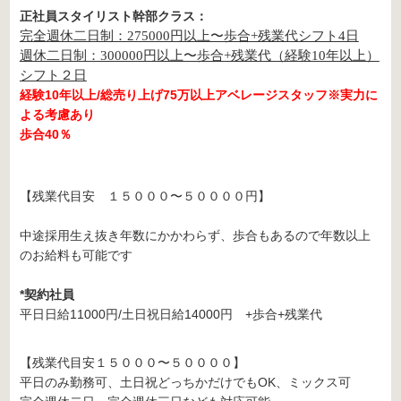
正社員スタイリスト
幹部クラス：
完全週休二日制：275000円以上〜歩合+残業代シフト4日
週休二日制：300000円以上〜歩合+残業代（経験10年以上）
シフト２日
経験10年以上/総売り上げ75万以上アベレージスタッフ※実力に
よる考慮あり
歩合40％
【残業代目安 １５０００〜５００００円】
中途採用生え抜き年数にかかわらず、歩合もあるので年数以上
のお給料も可能です
*契約社員
平日日給11000円/土日祝日給14000円 +歩合+残業代
【残業代目安１５０００〜５００００】
平日のみ勤務可、土日祝どっちかだけでもOK、ミックス可