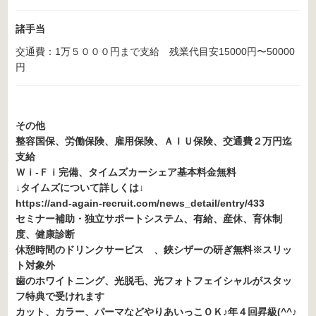
諸手当
交通費：1万５０００円まで支給 残業代目安15000円〜50000
円
その他
整容国保、労働保険、雇用保険、ＡＩＵ保険、交通費２万円迄
支給
Ｗｉ-Ｆｉ完備、タイムズカーシェア基本料金無料
↓タイムズについて詳しくは↓
https://and-again-recruit.com/news_detail/entry/433
セミナー補助・独立サポートシステム、有給、産休、育休制
度、健康診断
休憩時間のドリンクサービス 、鋏シザーの研ぎ無料※スリッ
ト対象外
歯のホワイトニング、光脱毛、光フォトフェイシャルがスタッ
フ特典で受けれます
カット、カラー、パーマなどやりあいっこＯＫ♪年４回昇級(^^♪