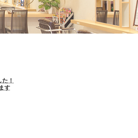
した！
ます