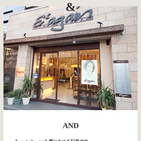
&
AND