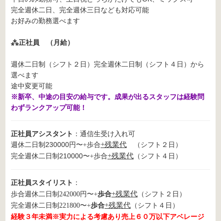
完全週休二日、完全週休三日なども対応可能
お好みの勤務選べます
⁂正社員 （月給）
週休二日制（シフト２日）完全週休二日制（シフト４日）から
選べます
途中変更可能
※新卒、中途の目安の給与です。成果が出るスタッフは経験問
わずランクアップ可能！
正社員アシスタント
：通信生受け入れ可
週休二日制230000円〜
歩合
+残業代
（シフト２日）
+
完全週休二日制210000〜
歩合
+残業代
（シフト４日）
+
正社員スタイリスト
：
歩合
+残業代
歩合週休二日制
242000円〜+
（シフト２日）
歩合
+残業代
完全週休二日制221800〜
+
（シフト４日）
経験３年未満※実力による考慮あり売上６０万以下アベレージ