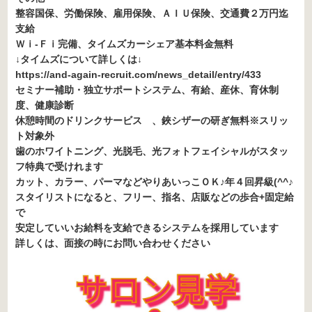
整容国保、労働保険、雇用保険、ＡＩＵ保険、交通費２万円迄
支給
Ｗｉ-Ｆｉ完備、タイムズカーシェア基本料金無料
↓タイムズについて詳しくは↓
https://and-again-recruit.com/news_detail/entry/433
セミナー補助・独立サポートシステム、有給、産休、育休制
度、健康診断
休憩時間のドリンクサービス 、鋏シザーの研ぎ無料※スリッ
ト対象外
歯のホワイトニング、光脱毛、光フォトフェイシャルがスタッ
フ特典で受けれます
カット、カラー、パーマなどやりあいっこＯＫ♪年４回昇級(^^♪
スタイリストになると、フリー、指名、店販などの歩合+固定給
で
安定していいお給料を支給できるシステムを採用しています
詳しくは、面接の時にお問い合わせください