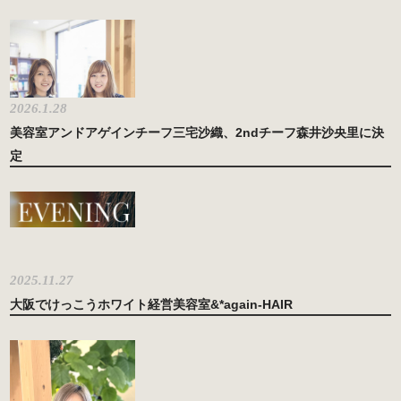
2026.1.28
美容室アンドアゲインチーフ三宅沙織、2ndチーフ森井沙央里に決
定
2025.11.27
大阪でけっこうホワイト経営美容室&*again-HAIR