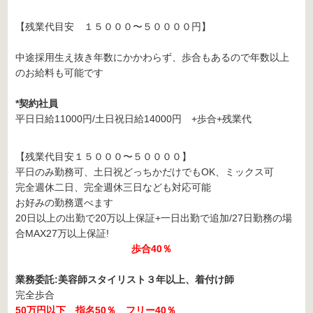
【残業代目安 １５０００〜５００００円】
中途採用生え抜き年数にかかわらず、歩合もあるので年数以上
のお給料も可能です
*契約社員
平日日給11000円/土日祝日給14000円 +歩合+残業代
【残業代目安１５０００〜５００００】
平日のみ勤務可、土日祝どっちかだけでもOK、ミックス可
完全週休二日、完全週休三日なども対応可能
お好みの勤務選べます
20日以上の出勤で20万以上保証+一日出勤で追加/27日勤務の場
合MAX27万以上保証!
歩合40％
業務委託:美容師スタイリスト３年以上、着付け師
完全歩合
50万円以下 指名50％ フリー40％