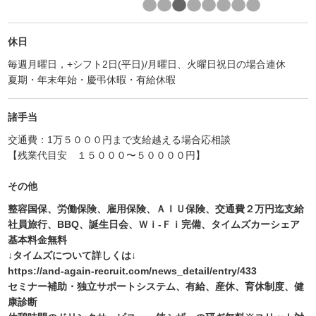
休日
毎週月曜日，+シフト2日(平日)/月曜日、火曜日祝日の場合連休
夏期・年末年始・慶弔休暇・有給休暇
諸手当
交通費：1万５０００円まで支給越える場合応相談
【残業代目安 １５０００〜５００００円】
その他
整容国保、労働保険、雇用保険、ＡＩＵ保険、交通費２万円迄支給
社員旅行、BBQ、誕生日会、Ｗｉ-Ｆｉ完備、タイムズカーシェア
基本料金無料
↓タイムズについて詳しくは↓
https://and-again-recruit.com/news_detail/entry/433
セミナー補助・独立サポートシステム、有給、産休、育休制度、健
康診断