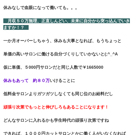
休みなしで血眼になって働いても。。。
月収５０万無理、正直しんどい、未来に自分から突っ込んでいき
ますか！？
一か月オーバーしちゃう、休みも大事となれば、もうちょっと
単価の高いサロンに働ける自分づくりしていかないと(;^_^A
仮に単価、５000円サロンだと同じ人数で￥1665000
休みもあって 約８０万
いけることに
低料金サロンよりガツガツしなくても同じ位のお給料だし
頑張り次第でもっとと伸びしろもあることになります！
どんなサロンに入れるかも学生時代の頑張り次第ですね
できれば、１０００円カットサロンとかに働く人がいなくなれば