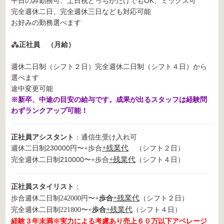
平日のみ勤務可、土日祝どっちかだけでもOK、ミックス可
完全週休二日、完全週休三日なども対応可能
お好みの勤務選べます
⁂正社員 （月給）
週休二日制（シフト２日）完全週休二日制（シフト４日）から
選べます
途中変更可能
※新卒、中途の目安の給与です。成果が出るスタッフは経験問
わずランクアップ可能！
正社員アシスタント
：通信生受け入れ可
週休二日制230000円〜
歩合
+残業代
（シフト２日）
+
完全週休二日制210000〜
歩合
+残業代
（シフト４日）
+
正社員スタイリスト
：
歩合
+残業代
歩合週休二日制
242000円〜+
（シフト２日）
歩合
+残業代
完全週休二日制221800〜
+
（シフト４日）
経験３年未満※実力による考慮あり売上６０万以下アベレージ