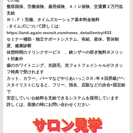
その他
整容国保、労働保険、雇用保険、ＡＩＵ保険、交通費２万円迄
支給
Ｗｉ-Ｆｉ完備、タイムズカーシェア基本料金無料
↓タイムズについて詳しくは↓
https://and-again-recruit.com/news_detail/entry/433
セミナー補助・独立サポートシステム、有給、産休、育休制
度、健康診断
休憩時間のドリンクサービス 、鋏シザーの研ぎ無料※スリッ
ト対象外
歯のホワイトニング、光脱毛、光フォトフェイシャルがスタッ
フ特典で受けれます
カット、カラー、パーマなどやりあいっこＯＫ♪年４回昇級(^^♪
スタイリストになると、フリー、指名、店販などの歩合+固定給
で
安定していいお給料を支給できるシステムを採用しています
詳しくは、面接の時にお問い合わせください