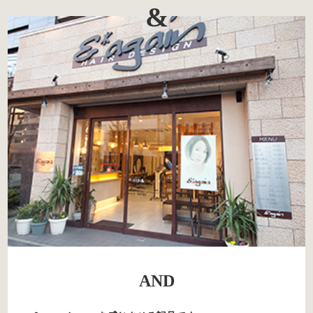
&
AND