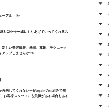
ーアル！!✨
R DESIGN−を一緒にもりあげていってくれるス
、新しい美容情報、機器、薬剤、テクニック
をアップしませんか?✨
】
来してくれないー&*againの仕組みで無
が、お客様スタッフにも負担がある場合もある