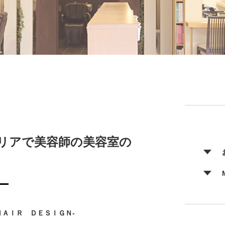
リアで美容師の美容室の
ＨＡＩＲ ＤＥＳＩＧＮ-