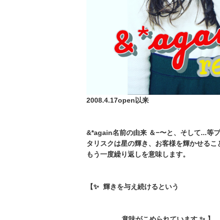
2008.4.17open以来
&*again名前の由来 ＆−〜と、そして..
タリスクは星の輝き、お客様を輝かせることが
もう一度繰り返しを意味します。
【✨ 輝きを与え続けるという
意味がこめられています ✨ 】