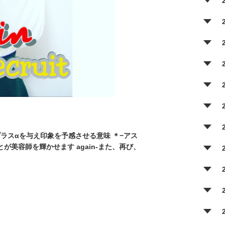
.等プラスαを与え印象を予感させる意味 ＊−アス
美容師を輝かせます again-また、再び、