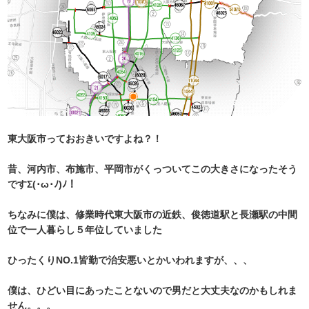
東大阪市っておおきいですよね？！
昔、河内市、布施市、平岡市がくっついてこの大きさになったそう
ですΣ(･ω･ﾉ)ﾉ！
ちなみに僕は、修業時代東大阪市の近鉄、俊徳道駅と長瀬駅の中間
位で一人暮らし５年位していました
ひったくりNO.1皆勤で治安悪いとかいわれますが、、、
僕は、ひどい目にあったことないので男だと大丈夫なのかもしれま
せん。。。